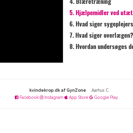
4. Blæretræning
5. Hjælpemidler ved utæ
6. Hvad siger sygeplejer
7.
Hvad siger overlægen
8. Hvordan undersøges d
kvindekrop.dk af GynZone
Aarhus C
Facebook
Instagram
App Store
Google Play