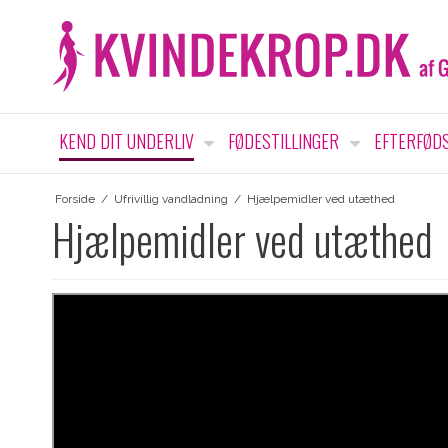
KEND DIT UNDERLIV
FØDESTILLINGER
EFTERFØD
Forside
/
Ufrivillig vandladning
/
Hjælpemidler ved utæthed
Hjælpemidler ved utæthed