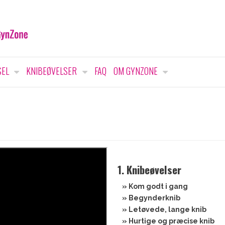
SEL
KNIBEØVELSER
FAQ
OM GYNZONE
1. Knibeøvelser
» Kom godt i gang
» Begynderknib
» Letøvede, lange knib
» Hurtige og præcise knib