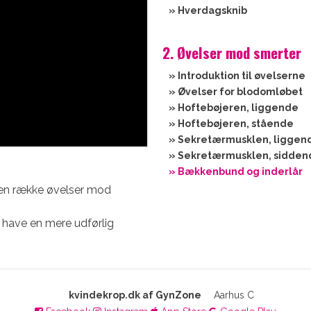
» Hverdagsknib
2. Øvelser mod smerter
» Introduktion til øvelserne
» Øvelser for blodomløbet
» Hoftebøjeren, liggende
» Hoftebøjeren, stående
» Sekretærmusklen, liggen
» Sekretærmusklen, sidden
» Bækkenbund og inderlår
t en række øvelser mod
rne have en mere udførlig
kvindekrop.dk af GynZone
Aarhus C