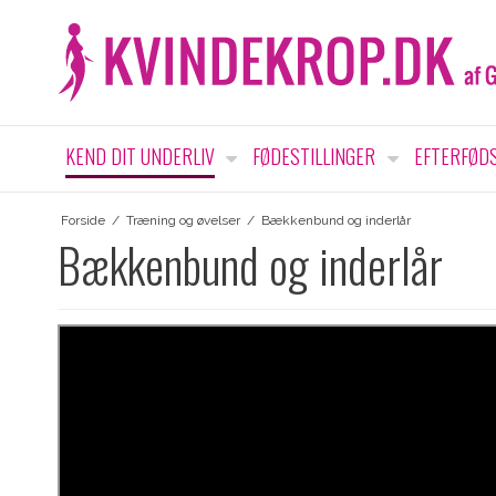
KEND DIT UNDERLIV
FØDESTILLINGER
EFTERFØD
Forside
/
Træning og øvelser
/
Bækkenbund og inderlår
Bækkenbund og inderlår