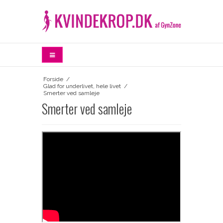
Forside
/
Glad for underlivet, hele livet
/
Smerter ved samleje
Smerter ved samleje