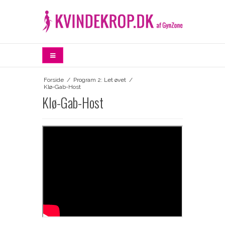
Forside
/
Program 2: Let øvet
/
Klø-Gab-Host
Klø-Gab-Host