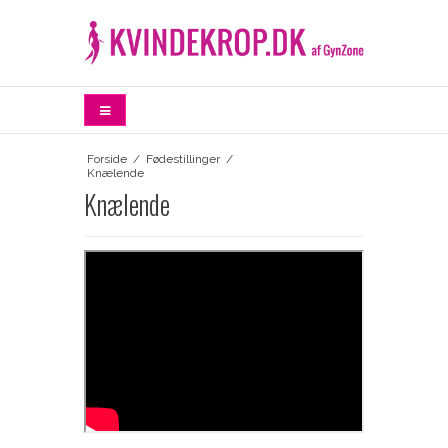
Forside
/
Fødestillinger
/
Knælende
Knælende